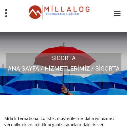
İçeriğe
geç
SİGORTA
ANA SAYFA / HİZMETLERİMİZ / SİGORTA
Milla İnternational Lojistik, müşterilerine daha iyi hizmet
verebilmek ve lojistik organizasyonlarındaki riskleri