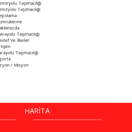
emiryolu Taşımacılığı
nizyolu Taşımacılığı
epolama
ümrükleme
akkımızda
avayolu Taşımacılığı
edef Ve İlkeler
etişim
rayolu Taşımacılığı
igorta
izyon / Misyon
HARİTA