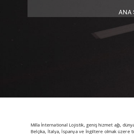
ANA 
Milla İnternational Lojistik, geniş hizmet ağı, dün
Belçika, İtalya, İspanya ve İngiltere olmak üzer