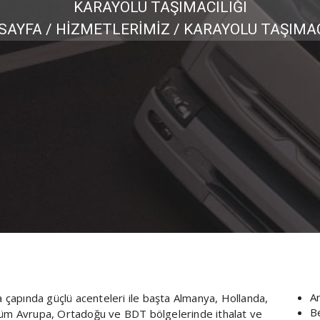
KARAYOLU TAŞIMACILIĞI
SAYFA / HİZMETLERİMİZ / KARAYOLU TAŞIMAC
A
ya çapında güçlü acenteleri ile başta Almanya, Hollanda,
B
e tüm Avrupa, Ortadoğu ve BDT bölgelerinde ithalat ve