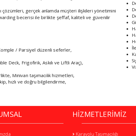
D
De
 çözümleri, gerçek anlamda müşteri ilişkileri yönetimini
D
ding becerisi ile birlikte şeffaf, kaliteli ve güvenilir
G
H
H
H
İl
Komple / Parsiyel düzenli seferler,
Ka
S
Deck, Frigofirik, Askılı ve Liftli Araç),
V
kte, Minivan taşımacılık hizmetleri,
ip, hızlı ve doğru bilgilendirme,
UMSAL
HİZMETLERİMİZ
mızda
Karayolu Taşımacılığı