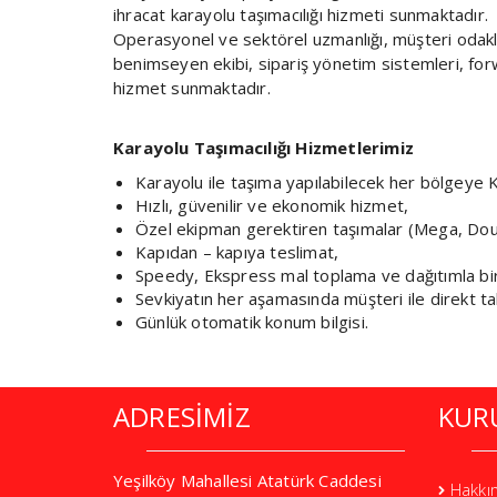
ihracat karayolu taşımacılığı hizmeti sunmaktadır.
Operasyonel ve sektörel uzmanlığı, müşteri odaklı
benimseyen ekibi, sipariş yönetim sistemleri, forwar
hizmet sunmaktadır.
Karayolu Taşımacılığı Hizmetlerimiz
Karayolu ile taşıma yapılabilecek her bölgeye 
Hızlı, güvenilir ve ekonomik hizmet,
Özel ekipman gerektiren taşımalar (Mega, Double 
Kapıdan – kapıya teslimat,
Speedy, Ekspress mal toplama ve dağıtımla birli
Sevkiyatın her aşamasında müşteri ile direkt tak
Günlük otomatik konum bilgisi.
ADRESİMİZ
KUR
Yeşilköy Mahallesi Atatürk Caddesi
Hakkı