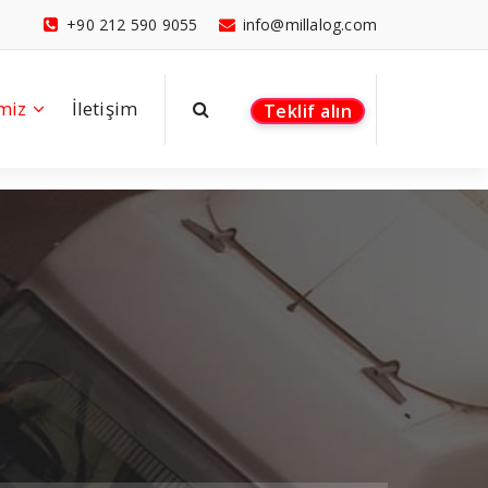
+90 212 590 9055
info@millalog.com
miz
İletişim
T
e
k
l
i
f
a
l
ı
n